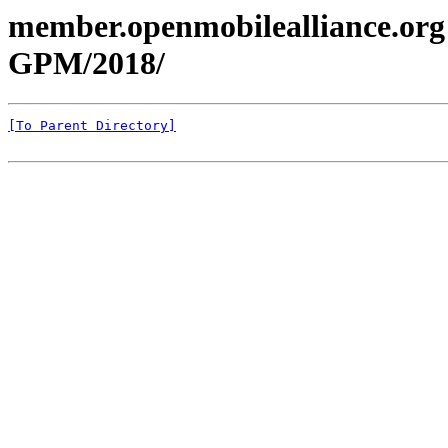
member.openmobilealliance.org
GPM/2018/
[To Parent Directory]