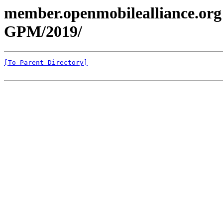
member.openmobilealliance.org
GPM/2019/
[To Parent Directory]