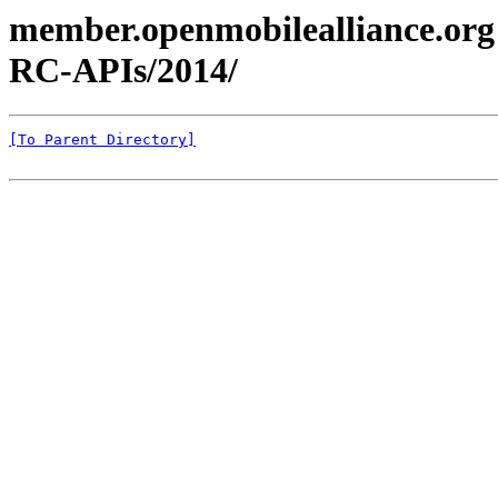
member.openmobilealliance.org
RC-APIs/2014/
[To Parent Directory]