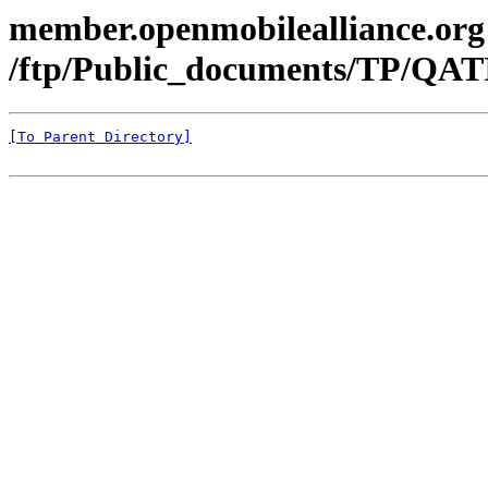
member.openmobilealliance.org
/ftp/Public_documents/TP/QATI
[To Parent Directory]