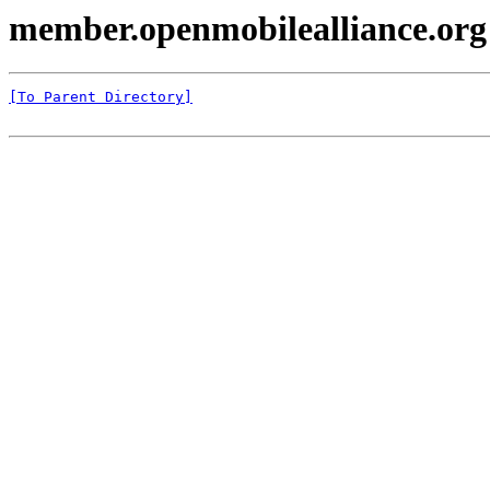
member.openmobilealliance.org
[To Parent Directory]