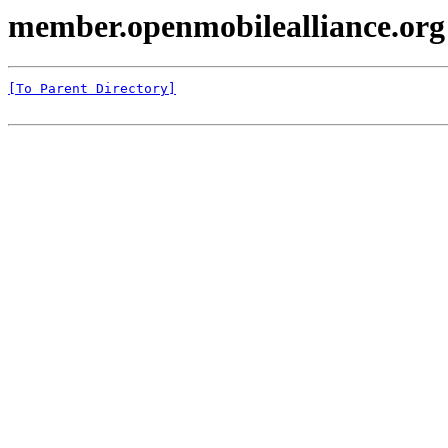
member.openmobilealliance.org
[To Parent Directory]