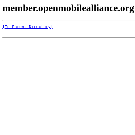
member.openmobilealliance.org
[To Parent Directory]