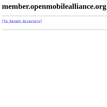
member.openmobilealliance.org
[To Parent Directory]