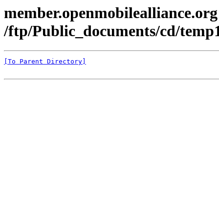
member.openmobilealliance.org
/ftp/Public_documents/cd/temp1
[To Parent Directory]