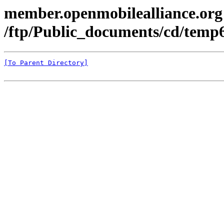
member.openmobilealliance.org
/ftp/Public_documents/cd/temp6
[To Parent Directory]