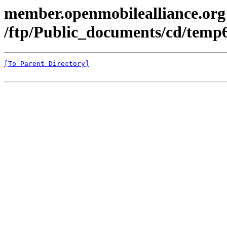
member.openmobilealliance.org
/ftp/Public_documents/cd/temp6
[To Parent Directory]