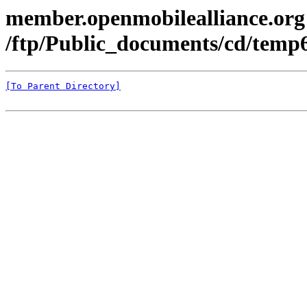
member.openmobilealliance.org
/ftp/Public_documents/cd/temp6
[To Parent Directory]