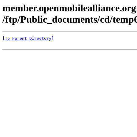
member.openmobilealliance.org
/ftp/Public_documents/cd/temp6
[To Parent Directory]