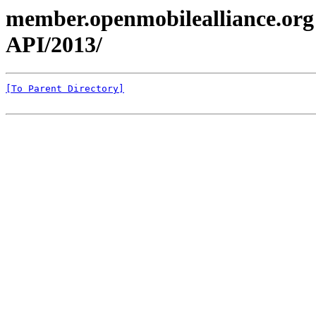
member.openmobilealliance.org
API/2013/
[To Parent Directory]