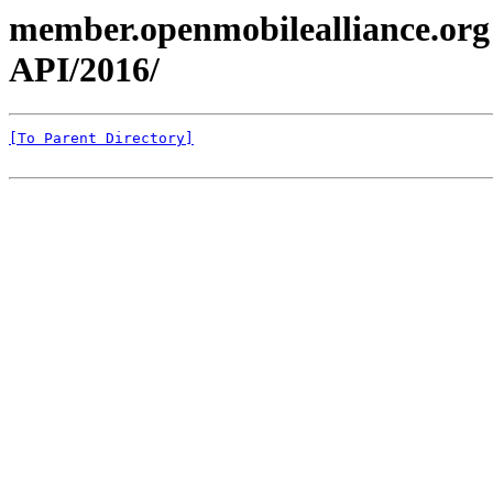
member.openmobilealliance.org
API/2016/
[To Parent Directory]