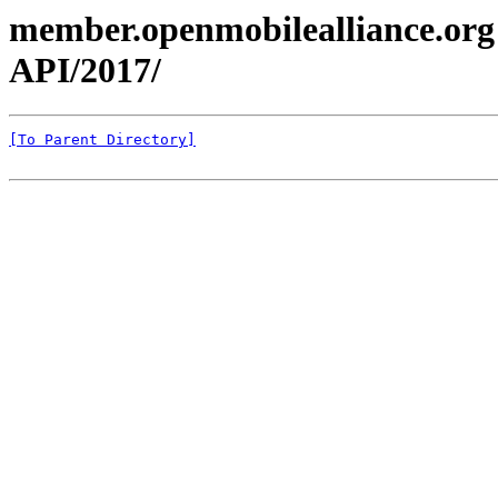
member.openmobilealliance.org
API/2017/
[To Parent Directory]