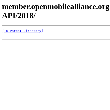
member.openmobilealliance.org
API/2018/
[To Parent Directory]