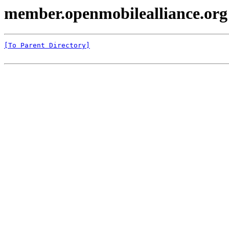
member.openmobilealliance.org
[To Parent Directory]