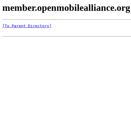
member.openmobilealliance.org
[To Parent Directory]