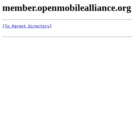
member.openmobilealliance.org
[To Parent Directory]