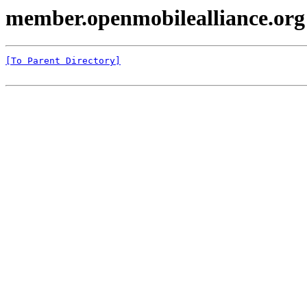
member.openmobilealliance.org
[To Parent Directory]