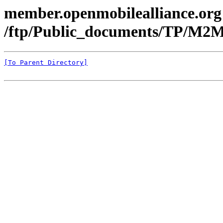
member.openmobilealliance.org
/ftp/Public_documents/TP/M2
[To Parent Directory]