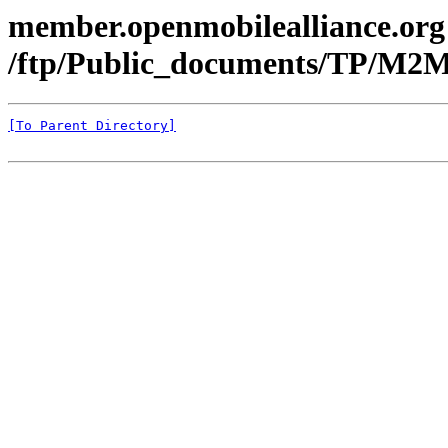
member.openmobilealliance.org
/ftp/Public_documents/TP/M2
[To Parent Directory]