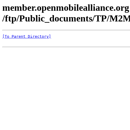
member.openmobilealliance.org
/ftp/Public_documents/TP/M2
[To Parent Directory]